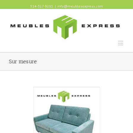
514-327-9281
|
info@meublesexpress.com
Sur mesure