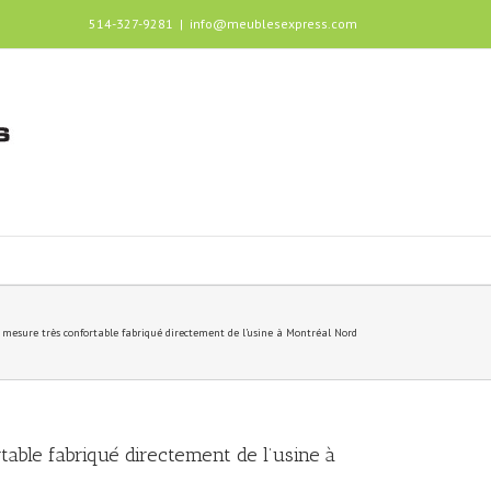
514-327-9281
|
info@meublesexpress.com
mesure très confortable fabriqué directement de l’usine à Montréal Nord
able fabriqué directement de l’usine à