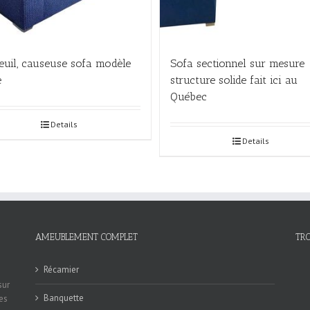
euil, causeuse sofa modèle
Sofa sectionnel sur mesure
e
structure solide fait ici au
Québec
Details
Details
AMEUBLEMENT COMPLET
TR
Récamier
sur
Banquette
es