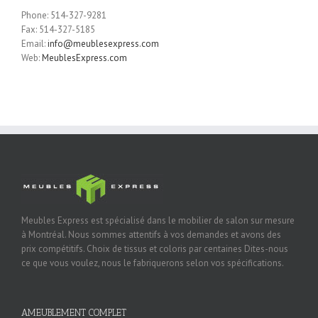
Phone: 514-327-9281
Fax: 514-327-5185
Email:
info@meublesexpress.com
Web:
MeublesExpress.com
Meubles Express est spécialisé dans le mobilier de salon sur mesure
à Montréal. Nous sommes attentifs à vos demandes et avons des
prix compétitifs. Choix de tissus et coloris par centaines Dites-nous
ce que vous voulez, nous le fabriquerons selon vos spécifications.
AMEUBLEMENT COMPLET