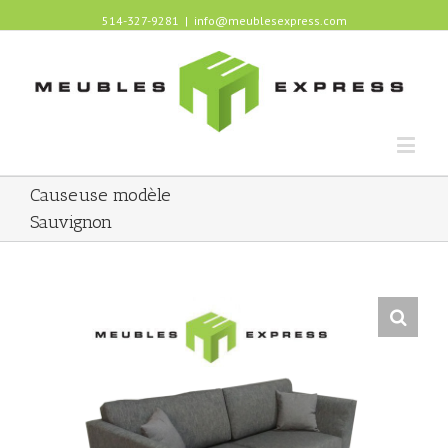
514-327-9281
|
info@meublesexpress.com
Causeuse modèle
Sauvignon