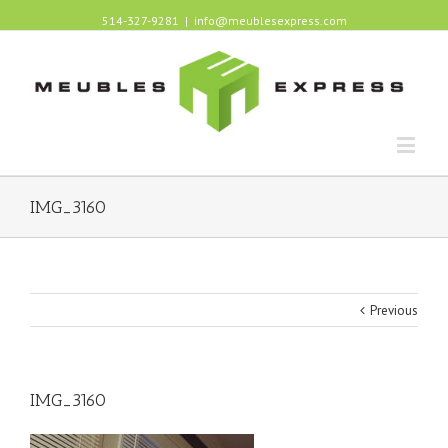
514-327-9281
|
info@meublesexpress.com
IMG_3160
Previous
IMG_3160