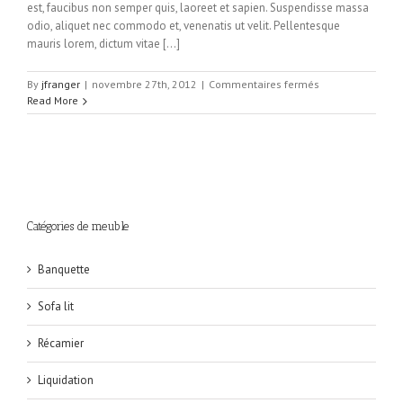
est, faucibus non semper quis, laoreet et sapien. Suspendisse massa
odio, aliquet nec commodo et, venenatis ut velit. Pellentesque
mauris lorem, dictum vitae [...]
sur
By
jfranger
|
novembre 27th, 2012
|
Commentaires fermés
Class
Read More
aptent
taciti
sociosqu
ad
litora
torquent
per
Catégories de meuble
conubia
nostra
pers.
Banquette
Sofa lit
Récamier
Liquidation