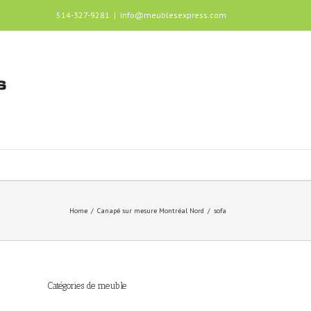
514-327-9281
|
info@meublesexpress.com
Home
/
Canapé sur mesure Montréal Nord
/
sofa
Catégories de meuble