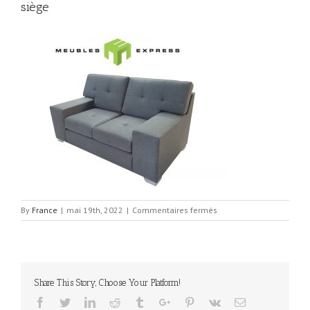
siège
sur
By
France
|
mai 19th, 2022
|
Commentaires fermés
causeuse
modèle
beaujolais
avec
piqure
Share This Story, Choose Your Platform!
dos
et
Facebook
Twitter
Linkedin
Reddit
Tumblr
Google+
Pinterest
Vk
Email
siège