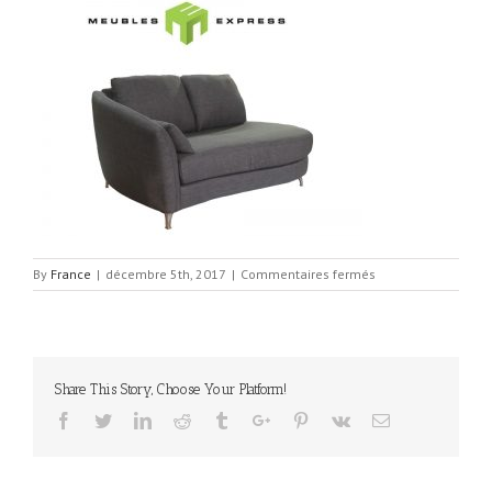
sur
By
France
|
décembre 5th, 2017
|
Commentaires fermés
causeuse
bras
gauche
toscane
Share This Story, Choose Your Platform!
Facebook
Twitter
Linkedin
Reddit
Tumblr
Google+
Pinterest
Vk
Email