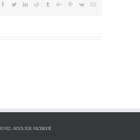
Facebook
Twitter
Linkedin
Reddit
Tumblr
Google+
Pinterest
Vk
Email
OUVEZ-NOUS SUR FACEBOOK