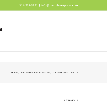
514-327-9281
|
info@meublesexpress.com
Home
/
Sofa sectionnel sur mesure
/
sur mesure du client 12
Previous