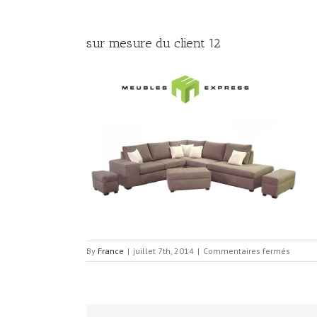
sur mesure du client 12
sur
By
France
|
juillet 7th, 2014
|
Commentaires fermés
sur
mesur
du
client
12